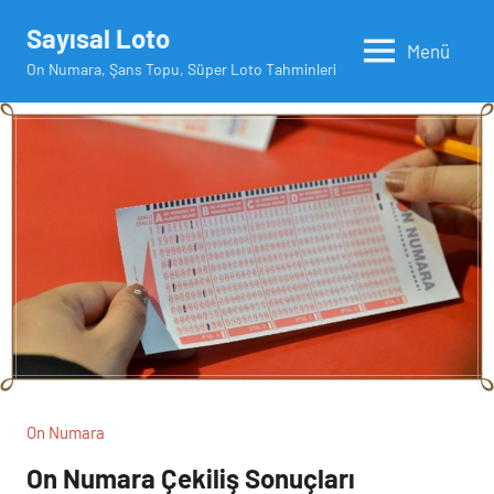
İçeriğe
Sayısal Loto
geç
Menü
On Numara, Şans Topu, Süper Loto Tahminleri
On Numara
On Numara Çekiliş Sonuçları