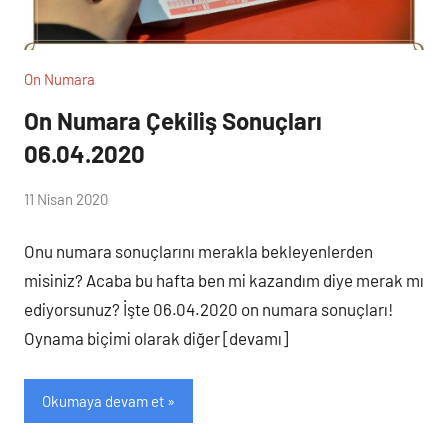
On Numara
On Numara Çekiliş Sonuçları
06.04.2020
(
11 Nisan 2020
lotocu
loto
)
Onu numara sonuçlarını merakla bekleyenlerden
misiniz? Acaba bu hafta ben mi kazandım diye merak mı
ediyorsunuz? İşte 06.04.2020 on numara sonuçları!
Oynama biçimi olarak diğer [devamı]
Okumaya devam et