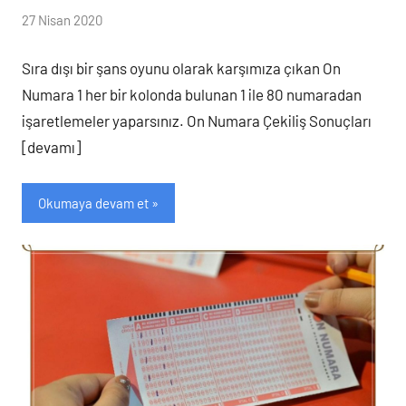
(
27 Nisan 2020
lotocu
loto
)
Sıra dışı bir şans oyunu olarak karşımıza çıkan On
Numara 1 her bir kolonda bulunan 1 ile 80 numaradan
işaretlemeler yaparsınız. On Numara Çekiliş Sonuçları
[devamı]
Okumaya devam et