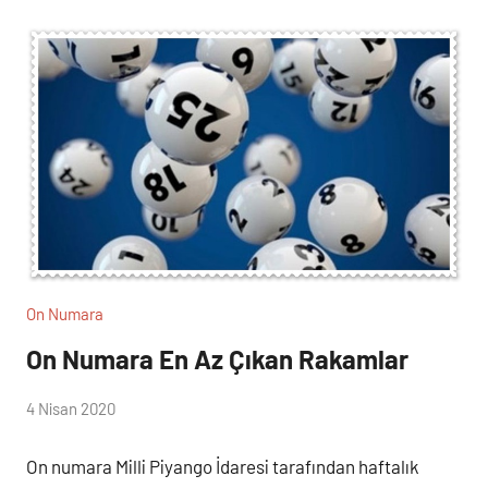
On Numara
On Numara En Az Çıkan Rakamlar
(
4 Nisan 2020
lotocu
loto
)
On numara Milli Piyango İdaresi tarafından haftalık