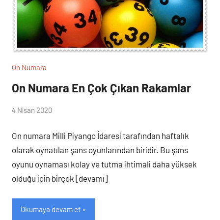
On Numara
On Numara En Çok Çıkan Rakamlar
(
4 Nisan 2020
lotocu
loto
)
On numara Milli Piyango İdaresi tarafından haftalık
olarak oynatılan şans oyunlarından biridir. Bu şans
oyunu oynaması kolay ve tutma ihtimali daha yüksek
olduğu için birçok [devamı]
Okumaya devam et