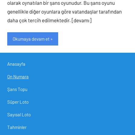
olarak oynatılan bir şans oyunudur. Bu şans oyunu
genellikle diğer oyunlara göre vatandaşlar tarafından
daha çok tercih edilmektedir. [devamı]
Okumaya devam et
Anasayfa
On Numara
Şans Topu
Süper Loto
Sayısal Loto
Tahminler