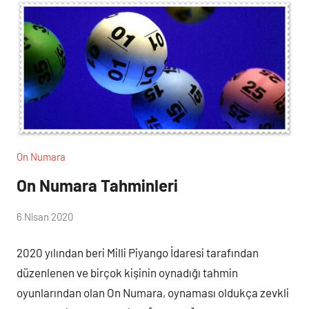
On Numara
On Numara Tahminleri
(
6 Nisan 2020
lotocu
loto
)
2020 yılından beri Milli Piyango İdaresi tarafından
düzenlenen ve birçok kişinin oynadığı tahmin
oyunlarından olan On Numara, oynaması oldukça zevkli