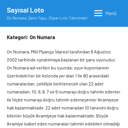
İçeriğe
Sayısal Loto
geç
Menü
On Numara, Şans Topu, Süper Loto Tahminleri
Kategori:
On Numara
On Numara, Milli Piyango İdaresi tarafından 6 Ağustos
2002 tarihinde oynatılmaya başlanan bir şans oyunudur.
On Numara adı verilen bu oyunda; oyun kuponlarının
üzerindeki her bir kolonda yer alan 1 ile 80 arasındaki
numaralardan, çekilişle belirlenecek olan 22 adet
numaradan; 10, 9, 8, 7 ve 6 numarayı doğru tahmin edenler
ile hiçbir numarayı doğru tahmin edemeyenler ikramiyeye
hak kazanmaktadır. 22 adet numaradan 10 tanesini doğru
bilenler büyük ikramiyeye hak kazanmaktadır. Büyük
ikramiye isabet eden numaraları tahmin edebilen olmadığı