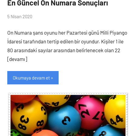
En Güncel On Numara Sonuçları
(
5 Nisan 2020
lotocu
loto
)
On Numara şans oyunu her Pazartesi günü Milli Piyango
İdaresi tarafından tertip edilen bir oyundur. Kişiler 1 ile
80 arasındaki sayılar arasından belirlenecek olan 22
[devamı]
Okumaya devam et